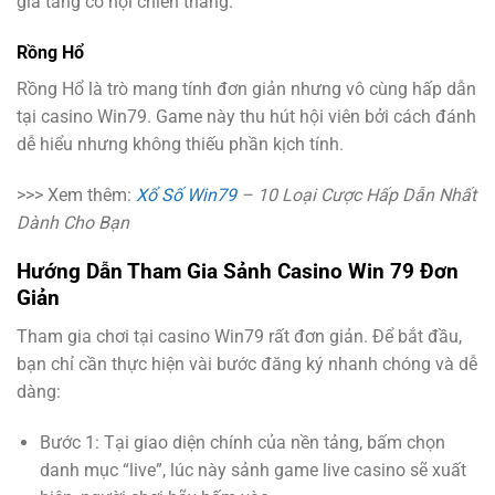
gia tăng cơ hội chiến thắng.
Rồng Hổ
Rồng Hổ là trò mang tính đơn giản nhưng vô cùng hấp dẫn
tại casino Win79. Game này thu hút hội viên bởi cách đánh
dễ hiểu nhưng không thiếu phần kịch tính.
>>> Xem thêm:
Xổ Số Win79
– 10 Loại Cược Hấp Dẫn Nhất
Dành Cho Bạn
Hướng Dẫn Tham Gia Sảnh Casino Win 79 Đơn
Giản
Tham gia chơi tại casino Win79 rất đơn giản. Để bắt đầu,
bạn chỉ cần thực hiện vài bước đăng ký nhanh chóng và dễ
dàng:
Bước 1: Tại giao diện chính của nền tảng, bấm chọn
danh mục “live”, lúc này sảnh game live casino sẽ xuất