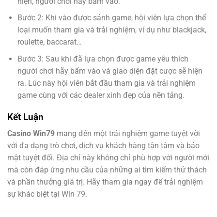
hiện, người chơi hãy bấm vào.
Bước 2: Khi vào được sảnh game, hội viên lựa chọn thể
loại muốn tham gia và trải nghiệm, ví dụ như blackjack,
roulette, baccarat…
Bước 3: Sau khi đã lựa chọn được game yêu thích
người chơi hãy bấm vào và giao diện đặt cược sẽ hiện
ra. Lúc này hội viên bắt đầu tham gia và trải nghiệm
game cùng với các dealer xinh đẹp của nền tảng.
Kết Luận
Casino Win79
mang đến một trải nghiệm game tuyệt vời
với đa dạng trò chơi, dịch vụ khách hàng tận tâm và bảo
mật tuyệt đối. Địa chỉ này không chỉ phù hợp với người mới
mà còn đáp ứng nhu cầu của những ai tìm kiếm thử thách
và phần thưởng giá trị. Hãy tham gia ngay để trải nghiệm
sự khác biệt tại Win 79.