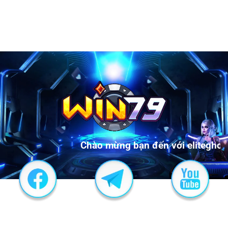
Chào mừng bạn đến với eliteghost.io!