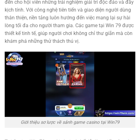
đến cho hội viên những trải nghiệm giải trí độc đáo và đầy
kịch tính. Với công nghệ tiên tiến và giao diện người dùng
thân thiện, nền tảng luôn hướng đến việc mang lại sự hài
lòng tối đa cho người tham gia. Các game tại Win 79 được
thiết kế tinh tế, giúp người chơi không chỉ thư giãn mà còn
khám phá những thử thách thú vị.
Giới thiệu sơ lược về sảnh game casino tại Win79